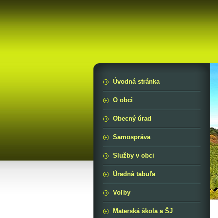
Úvodná stránka
O obci
Obecný úrad
Samospráva
Služby v obci
Úradná tabuľa
Voľby
Materská škola a ŠJ