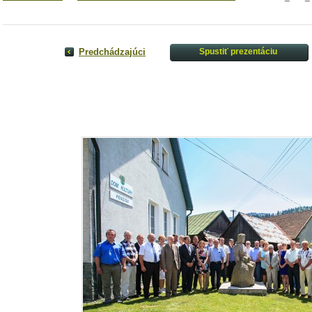
Predchádzajúci
Spustiť prezentáciu