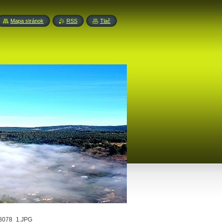
Mapa stránok
RSS
Tlač
8078_1.JPG