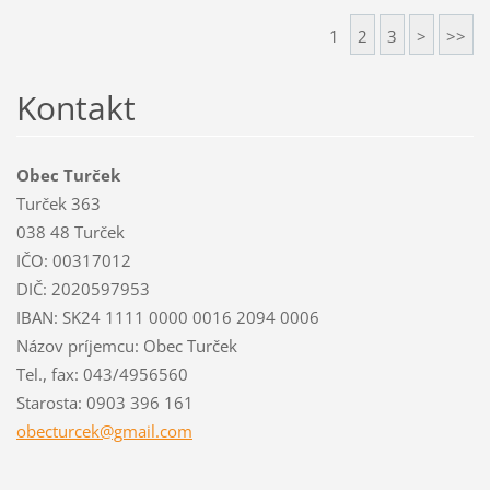
1
2
3
>
>>
Kontakt
Obec Turček
Turček 363
038 48 Turček
IČO: 00317012
DIČ: 2020597953
IBAN: SK24 1111 0000 0016 2094 0006
Názov príjemcu: Obec Turček
Tel., fax: 043/4956560
Starosta: 0903 396 161
obecturc
ek@gmail
.com