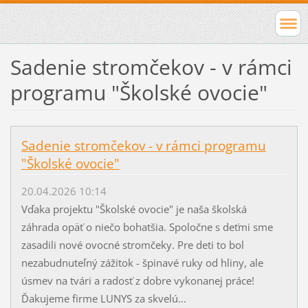
Sadenie stromčekov - v rámci
programu "Školské ovocie"
Sadenie stromčekov - v rámci programu
"Školské ovocie"
20.04.2026 10:14
Vďaka projektu "Školské ovocie" je naša školská
záhrada opäť o niečo bohatšia. Spoločne s deťmi sme
zasadili nové ovocné stromčeky. Pre deti to bol
nezabudnuteľný zážitok - špinavé ruky od hliny, ale
úsmev na tvári a radosť z dobre vykonanej práce!
Ďakujeme firme LUNYS za skvelú...