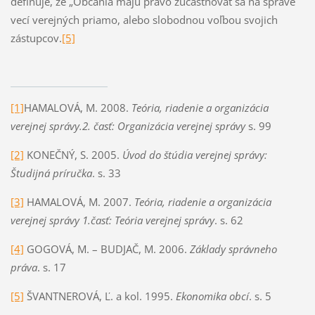
definuje, že „Občania majú právo zúčastňovať sa na správe
vecí verejných priamo, alebo slobodnou voľbou svojich
zástupcov.
[5]
[1]
HAMALOVÁ, M. 2008.
Teória, riadenie a organizácia
verejnej správy.2. časť: Organizácia verejnej správy
s. 99
[2]
KONEČNÝ, S. 2005.
Úvod do štúdia verejnej správy:
Študijná príručka
. s. 33
[3]
HAMALOVÁ, M. 2007.
Teória, riadenie a organizácia
verejnej správy 1.časť: Teória verejnej správy
. s. 62
[4]
GOGOVÁ, M. – BUDJAČ, M. 2006.
Základy správneho
práva
. s. 17
[5]
ŠVANTNEROVÁ, Ľ. a kol. 1995.
Ekonomika obcí
. s. 5