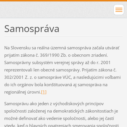
Samospráva
Na Slovensku sa reálna územná samospráva začala utvárať
prijatím zákona č. 369/1990 Zb. o obecnom zriadení.
Samosprávny subsystém verejnej správy až do r. 2001
reprezentovali len obecné samosprávy. Prijatím zákona č.
302/2001 Z. z. o samospráve VÚC, a nasledujúcimi voľbami
do ich orgánov bola konštituovaná aj samospráva na
regionálnej úrovni.
[1]
Samosprávu ako jeden z východiskových princípov
spoločnosti založenej na demokratických zákonitostiach je
možné definovať ako vedenie spoločnosti, alebo jej častí
vtedy, keď o hlavných opatreniach smerovania spoločnosti