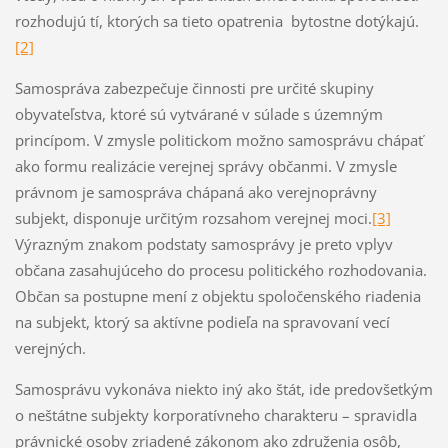
rozhodujú tí, ktorých sa tieto opatrenia bytostne dotýkajú.
[2]
Samospráva zabezpečuje činnosti pre určité skupiny
obyvateľstva, ktoré sú vytvárané v súlade s územným
princípom. V zmysle politickom možno samosprávu chápať
ako formu realizácie verejnej správy občanmi. V zmysle
právnom je samospráva chápaná ako verejnoprávny
subjekt, disponuje určitým rozsahom verejnej moci.
[3]
Výrazným znakom podstaty samosprávy je preto vplyv
občana zasahujúceho do procesu politického rozhodovania.
Občan sa postupne mení z objektu spoločenského riadenia
na subjekt, ktorý sa aktívne podieľa na spravovaní vecí
verejných.
Samosprávu vykonáva niekto iný ako štát, ide predovšetkým
o neštátne subjekty korporatívneho charakteru – spravidla
právnické osoby zriadené zákonom ako združenia osôb,