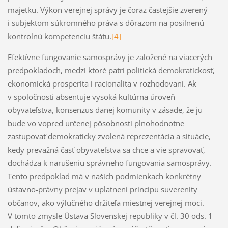
majetku. Výkon verejnej správy je čoraz častejšie zverený
i subjektom súkromného práva s dôrazom na posilnenú
kontrolnú kompetenciu štátu.
[4]
Efektívne fungovanie samosprávy je založené na viacerých
predpokladoch, medzi ktoré patrí politická demokratickosť,
ekonomická prosperita i racionalita v rozhodovaní. Ak
v spoločnosti absentuje vysoká kultúrna úroveň
obyvateľstva, konsenzus danej komunity v zásade, že ju
bude vo vopred určenej pôsobnosti plnohodnotne
zastupovať demokraticky zvolená reprezentácia a situácie,
kedy prevažná časť obyvateľstva sa chce a vie spravovať,
dochádza k narušeniu správneho fungovania samosprávy.
Tento predpoklad má v našich podmienkach konkrétny
ústavno-právny prejav v uplatnení princípu suverenity
občanov, ako výlučného držiteľa miestnej verejnej moci.
V tomto zmysle Ústava Slovenskej republiky v čl. 30 ods. 1