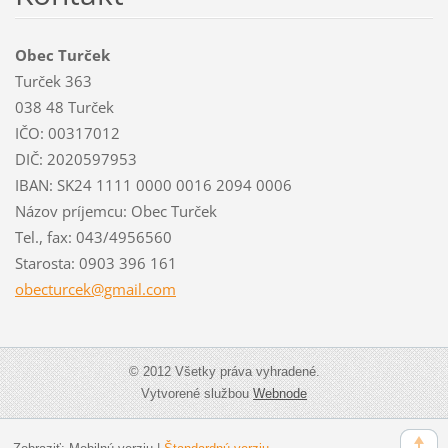
Obec Turček
Turček 363
038 48 Turček
IČO: 00317012
DIČ: 2020597953
IBAN: SK24 1111 0000 0016 2094 0006
Názov príjemcu: Obec Turček
Tel., fax: 043/4956560
Starosta: 0903 396 161
obecturc
ek@gmail
.com
© 2012 Všetky práva vyhradené.
Vytvorené službou
Webnode