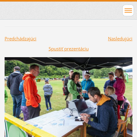
Predchádzajúci
Nasledujúci
Spustiť prezentáciu