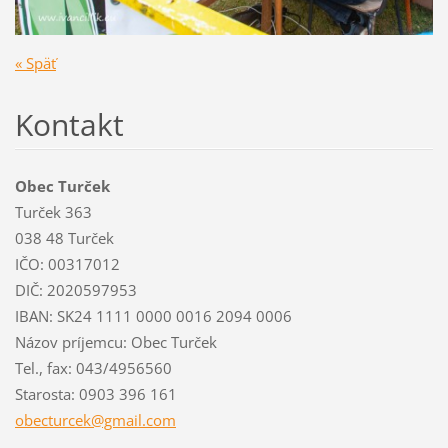
« Späť
Kontakt
Obec Turček
Turček 363
038 48 Turček
IČO: 00317012
DIČ: 2020597953
IBAN: SK24 1111 0000 0016 2094 0006
Názov príjemcu: Obec Turček
Tel., fax: 043/4956560
Starosta: 0903 396 161
obecturc
ek@gmail
.com