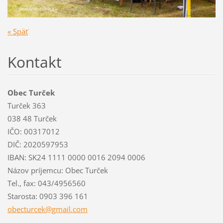
« Späť
Kontakt
Obec Turček
Turček 363
038 48 Turček
IČO: 00317012
DIČ: 2020597953
IBAN: SK24 1111 0000 0016 2094 0006
Názov príjemcu: Obec Turček
Tel., fax: 043/4956560
Starosta: 0903 396 161
obecturc
ek@gmail
.com