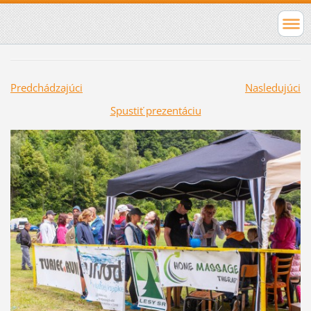
Predchádzajúci
Nasledujúci
Spustiť prezentáciu