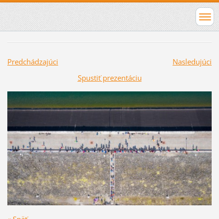
Predchádzajúci
Nasledujúci
Spustiť prezentáciu
« Späť