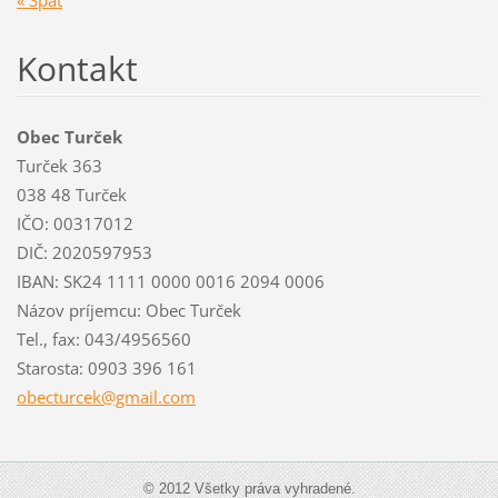
Kontakt
Obec Turček
Turček 363
038 48 Turček
IČO: 00317012
DIČ: 2020597953
IBAN: SK24 1111 0000 0016 2094 0006
Názov príjemcu: Obec Turček
Tel., fax: 043/4956560
Starosta: 0903 396 161
obecturc
ek@gmail
.com
© 2012 Všetky práva vyhradené.