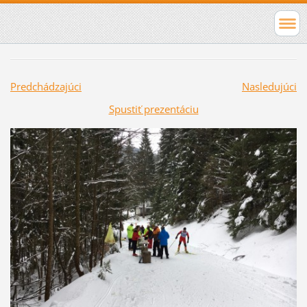
Predchádzajúci
Nasledujúci
Spustiť prezentáciu