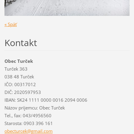
« Späť
Kontakt
Obec Turček
Turček 363
038 48 Turček
IČO: 00317012
DIČ: 2020597953
IBAN: SK24 1111 0000 0016 2094 0006
Názov príjemcu: Obec Turček
Tel., fax: 043/4956560
Starosta: 0903 396 161
obecturc
ek@gmail
.com