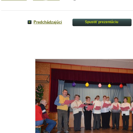
Predchádzajúci
Spustiť prezentáciu