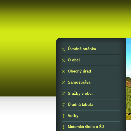
Úvodná stránka
O obci
Obecný úrad
Samospráva
Služby v obci
Úradná tabuľa
Voľby
Materská škola a ŠJ