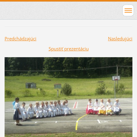
Predchádzajúci
Nasledujúci
Spustiť prezentáciu