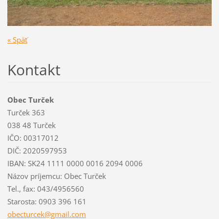
« Späť
Kontakt
Obec Turček
Turček 363
038 48 Turček
IČO: 00317012
DIČ: 2020597953
IBAN: SK24 1111 0000 0016 2094 0006
Názov príjemcu: Obec Turček
Tel., fax: 043/4956560
Starosta: 0903 396 161
obecturc
ek@gmail
.com