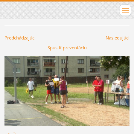
Predchádzajúci
Nasledujúci
Spustiť prezentáciu