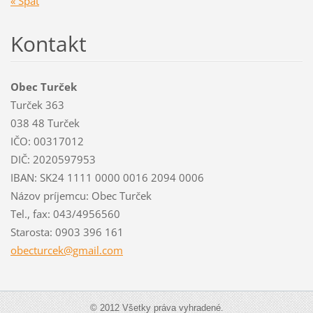
« Späť
Kontakt
Obec Turček
Turček 363
038 48 Turček
IČO: 00317012
DIČ: 2020597953
IBAN: SK24 1111 0000 0016 2094 0006
Názov príjemcu: Obec Turček
Tel., fax: 043/4956560
Starosta: 0903 396 161
obecturc
ek@gmail
.com
© 2012 Všetky práva vyhradené.