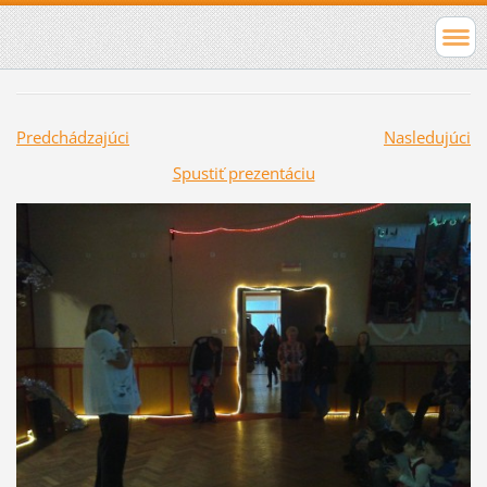
Predchádzajúci
Nasledujúci
Spustiť prezentáciu