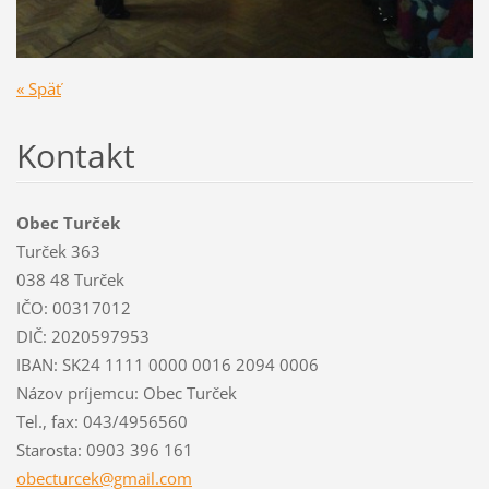
« Späť
Kontakt
Obec Turček
Turček 363
038 48 Turček
IČO: 00317012
DIČ: 2020597953
IBAN: SK24 1111 0000 0016 2094 0006
Názov príjemcu: Obec Turček
Tel., fax: 043/4956560
Starosta: 0903 396 161
obecturc
ek@gmail
.com