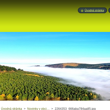
Úvodná stránka
Úvodná stránka
>
Novinky v obci....
>
2264353_666aba784aa85.jpg