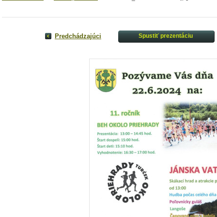
Predchádzajúci
Spustiť prezentáciu