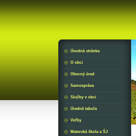
Úvodná stránka
O obci
Obecný úrad
Samospráva
Služby v obci
Úradná tabuľa
Voľby
Materská škola a ŠJ