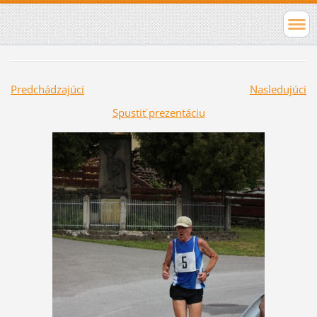
Predchádzajúci
Nasledujúci
Spustiť prezentáciu