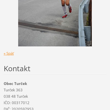
« Späť
Kontakt
Obec Turček
Turček 363
038 48 Turček
IČO: 00317012
DIČ: 2020597953