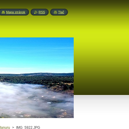
Mapa stránok
RSS
Tlač
 Januru
>
IMG_5922.JPG