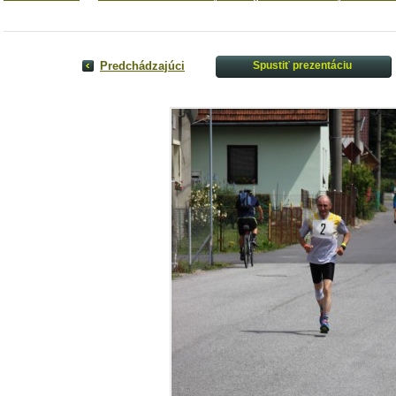
Predchádzajúci
Spustiť prezentáciu