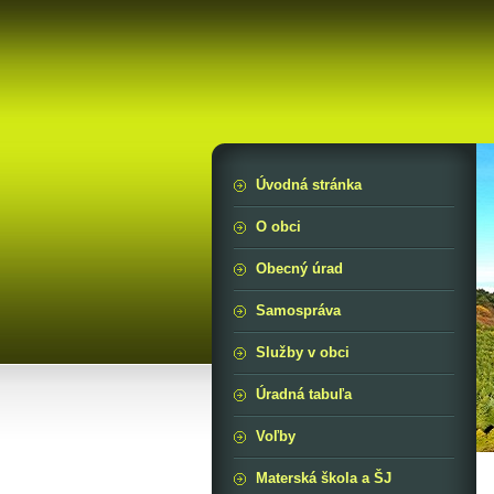
Úvodná stránka
O obci
Obecný úrad
Samospráva
Služby v obci
Úradná tabuľa
Voľby
Materská škola a ŠJ