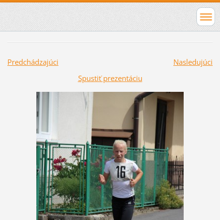
Predchádzajúci
Nasledujúci
Spustiť prezentáciu