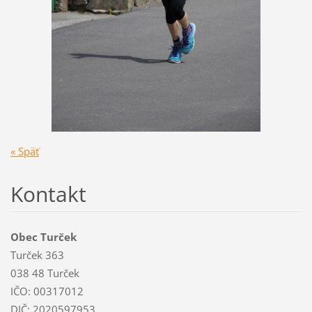
« Späť
Kontakt
Obec Turček
Turček 363
038 48 Turček
IČO: 00317012
DIČ: 2020597953