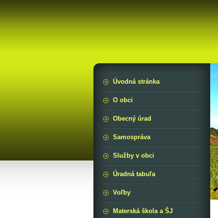
Úvodná stránka
O obci
Obecný úrad
Samospráva
Služby v obci
Úradná tabuľa
Voľby
Materská škola a ŠJ