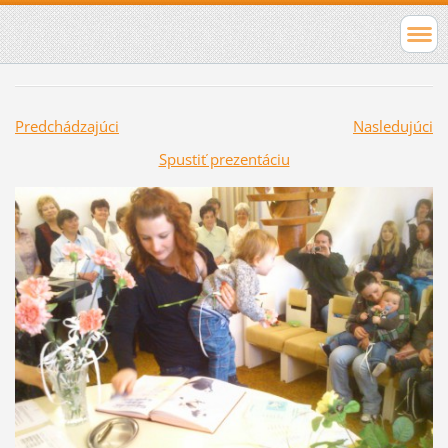
Predchádzajúci
Nasledujúci
Spustiť prezentáciu