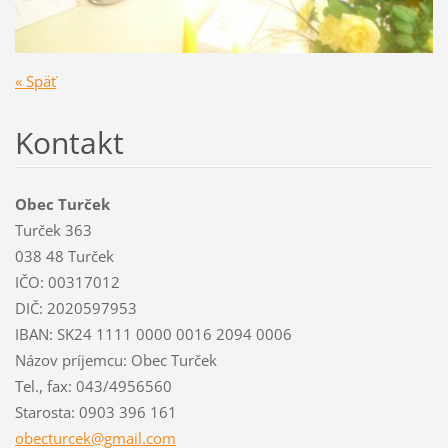
« Späť
Kontakt
Obec Turček
Turček 363
038 48 Turček
IČO: 00317012
DIČ: 2020597953
IBAN: SK24 1111 0000 0016 2094 0006
Názov príjemcu: Obec Turček
Tel., fax: 043/4956560
Starosta: 0903 396 161
obecturc
ek@gmail
.com