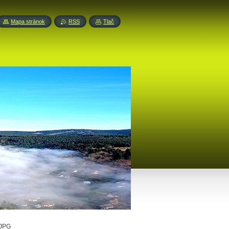
Mapa stránok
RSS
Tlač
.JPG