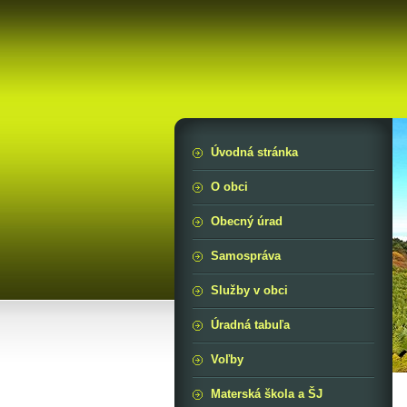
Úvodná stránka
O obci
Obecný úrad
Samospráva
Služby v obci
Úradná tabuľa
Voľby
Materská škola a ŠJ