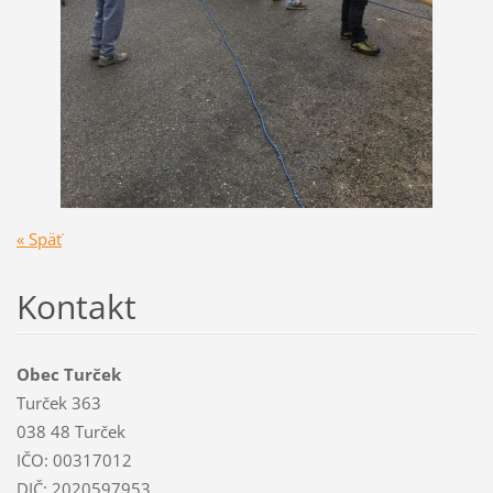
« Späť
Kontakt
Obec Turček
Turček 363
038 48 Turček
IČO: 00317012
DIČ: 2020597953