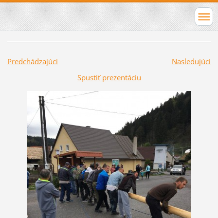
Predchádzajúci
Nasledujúci
Spustiť prezentáciu