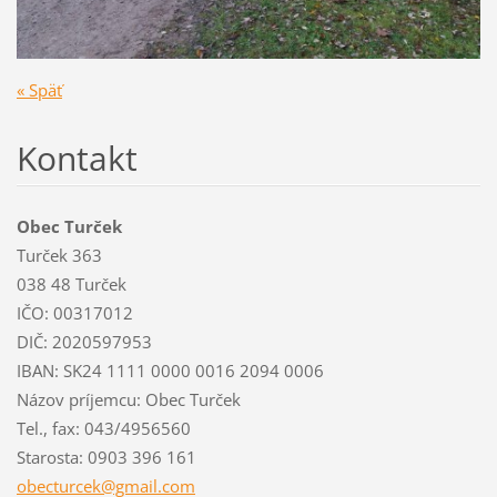
« Späť
Kontakt
Obec Turček
Turček 363
038 48 Turček
IČO: 00317012
DIČ: 2020597953
IBAN: SK24 1111 0000 0016 2094 0006
Názov príjemcu: Obec Turček
Tel., fax: 043/4956560
Starosta: 0903 396 161
obecturc
ek@gmail
.com