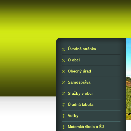
Úvodná stránka
O obci
Obecný úrad
Samospráva
Služby v obci
Úradná tabuľa
Voľby
Materská škola a ŠJ