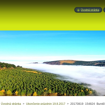
Úvodná stránka
Úvodná stránka
>
Ukončenie prázdnin 19.8.2017
>
20170819_154824_Burst0