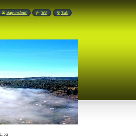
Mapa stránok
RSS
Tlač
1.jpg