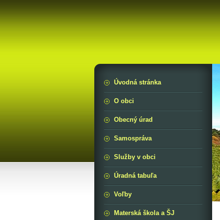
Úvodná stránka
O obci
Obecný úrad
Samospráva
Služby v obci
Úradná tabuľa
Voľby
Materská škola a ŠJ