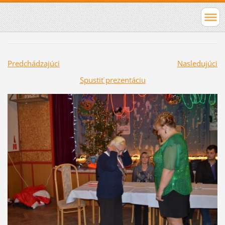
Predchádzajúci
Nasledujúci
Spustiť prezentáciu