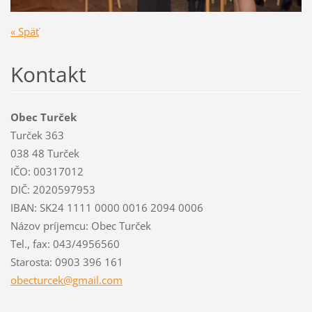
« Späť
Kontakt
Obec Turček
Turček 363
038 48 Turček
IČO: 00317012
DIČ: 2020597953
IBAN: SK24 1111 0000 0016 2094 0006
Názov príjemcu: Obec Turček
Tel., fax: 043/4956560
Starosta: 0903 396 161
obecturc
ek@gmail
.com