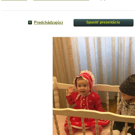
Predchádzajúci
Spustiť prezentáciu