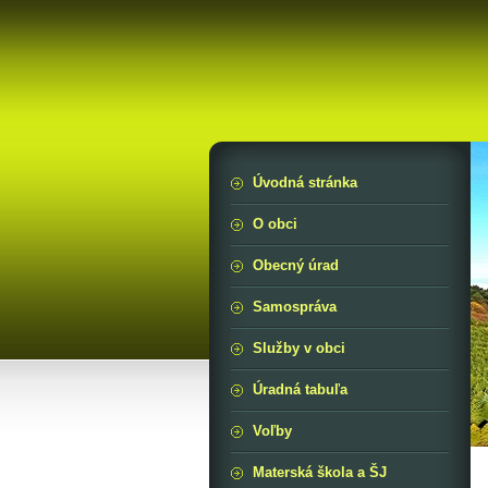
Úvodná stránka
O obci
Obecný úrad
Samospráva
Služby v obci
Úradná tabuľa
Voľby
Materská škola a ŠJ