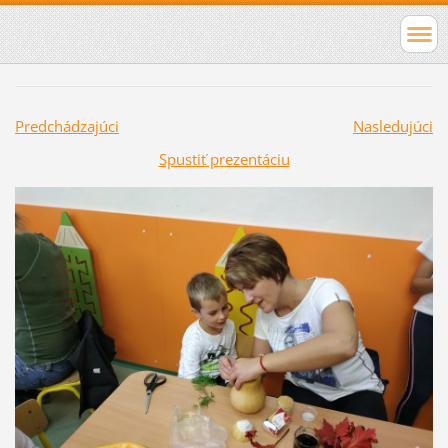
Predchádzajúci
Nasledujúci
Spustiť prezentáciu