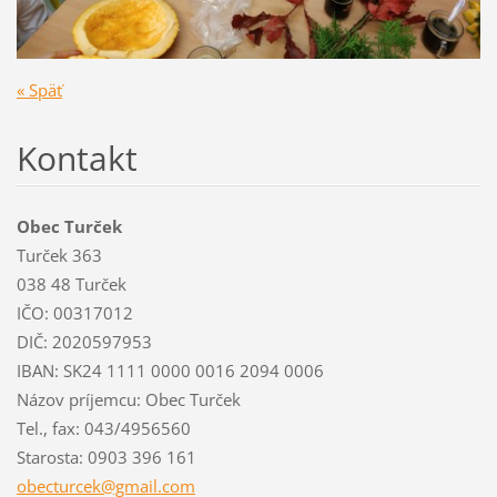
« Späť
Kontakt
Obec Turček
Turček 363
038 48 Turček
IČO: 00317012
DIČ: 2020597953
IBAN: SK24 1111 0000 0016 2094 0006
Názov príjemcu: Obec Turček
Tel., fax: 043/4956560
Starosta: 0903 396 161
obecturc
ek@gmail
.com