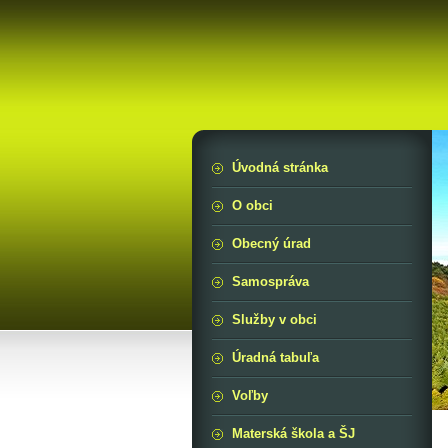
Úvodná stránka
O obci
Obecný úrad
Samospráva
Služby v obci
Úradná tabuľa
Voľby
Materská škola a ŠJ