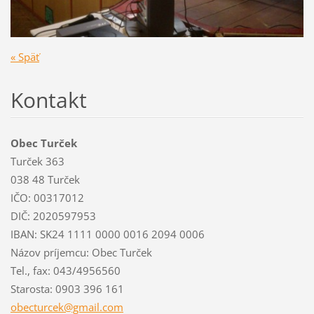
« Späť
Kontakt
Obec Turček
Turček 363
038 48 Turček
IČO: 00317012
DIČ: 2020597953
IBAN: SK24 1111 0000 0016 2094 0006
Názov príjemcu: Obec Turček
Tel., fax: 043/4956560
Starosta: 0903 396 161
obecturc
ek@gmail
.com