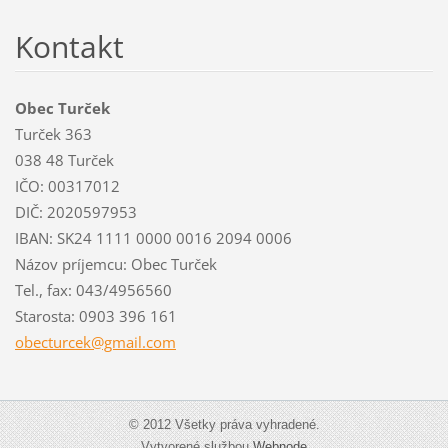
Kontakt
Obec Turček
Turček 363
038 48 Turček
IČO: 00317012
DIČ: 2020597953
IBAN: SK24 1111 0000 0016 2094 0006
Názov príjemcu: Obec Turček
Tel., fax: 043/4956560
Starosta: 0903 396 161
obecturc
ek@gmail
.com
© 2012 Všetky práva vyhradené.
Vytvorené službou
Webnode