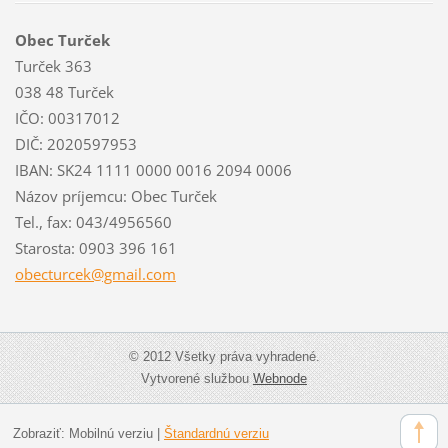
Obec Turček
Turček 363
038 48 Turček
IČO: 00317012
DIČ: 2020597953
IBAN: SK24 1111 0000 0016 2094 0006
Názov príjemcu: Obec Turček
Tel., fax: 043/4956560
Starosta: 0903 396 161
obecturc
ek@gmail
.com
© 2012 Všetky práva vyhradené.
Vytvorené službou
Webnode
Zobraziť:
Mobilnú verziu
|
Štandardnú verziu