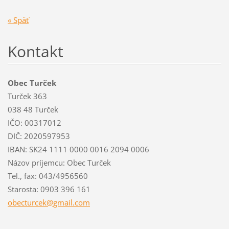
« Späť
Kontakt
Obec Turček
Turček 363
038 48 Turček
IČO: 00317012
DIČ: 2020597953
IBAN: SK24 1111 0000 0016 2094 0006
Názov príjemcu: Obec Turček
Tel., fax: 043/4956560
Starosta: 0903 396 161
obecturc
ek@gmail
.com