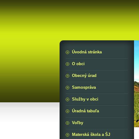
Úvodná stránka
O obci
Obecný úrad
Samospráva
Služby v obci
Úradná tabuľa
Voľby
Materská škola a ŠJ