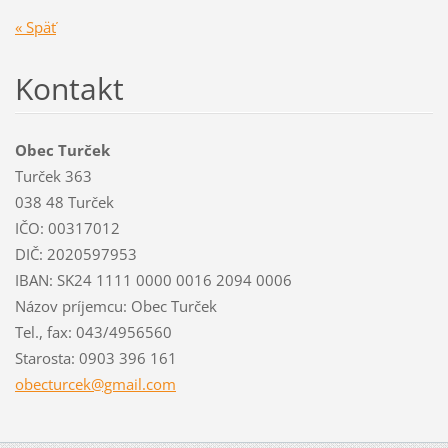
« Späť
Kontakt
Obec Turček
Turček 363
038 48 Turček
IČO: 00317012
DIČ: 2020597953
IBAN: SK24 1111 0000 0016 2094 0006
Názov príjemcu: Obec Turček
Tel., fax: 043/4956560
Starosta: 0903 396 161
obecturc
ek@gmail
.com