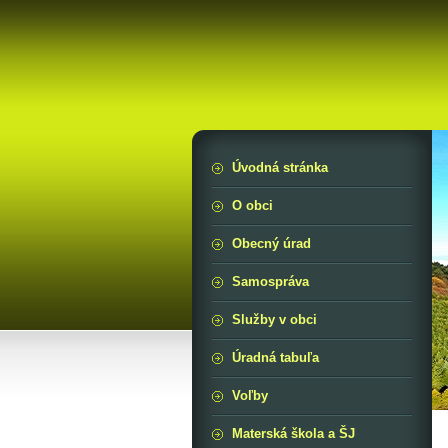
Úvodná stránka
O obci
Obecný úrad
Samospráva
Služby v obci
Úradná tabuľa
Voľby
Materská škola a ŠJ