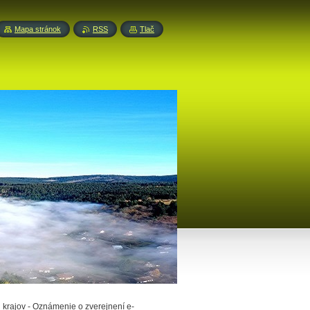
Mapa stránok
RSS
Tlač
krajov - Oznámenie o zverejnení e-