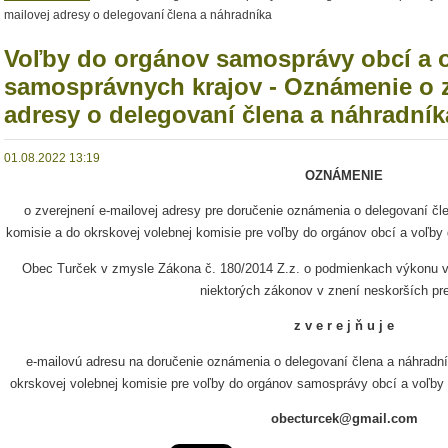
mailovej adresy o delegovaní člena a náhradníka
Voľby do orgánov samosprávy obcí a 
samosprávnych krajov - Oznámenie o z
adresy o delegovaní člena a náhradník
01.08.2022 13:19
OZNÁMENIE
o zverejnení e-mailovej adresy pre doručenie oznámenia o delegovaní čl
komisie a do okrskovej volebnej komisie pre voľby do orgánov obcí a voľb
Obec Turček v zmysle Zákona č. 180/2014 Z.z. o podmienkach výkonu v
niektorých zákonov v znení neskorších pr
z v e r e j ň u j e
e-mailovú adresu na doručenie oznámenia o delegovaní člena a náhradní
okrskovej volebnej komisie pre voľby do orgánov samosprávy obcí a voľb
obecturcek@gmail.com