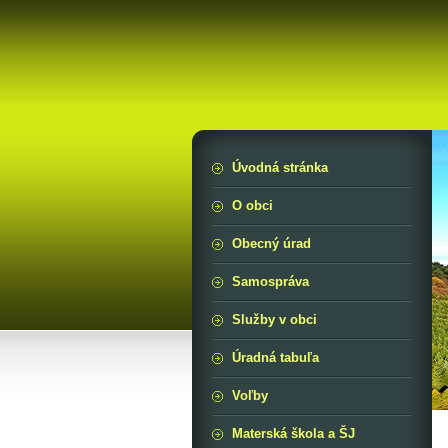
Úvodná stránka
O obci
Obecný úrad
Samospráva
Služby v obci
Úradná tabuľa
Voľby
Materská škola a ŠJ