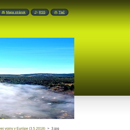
Mapa stránok
RSS
Tlač
vej vojny v Európe (3.5.2018)
>
3.jpg