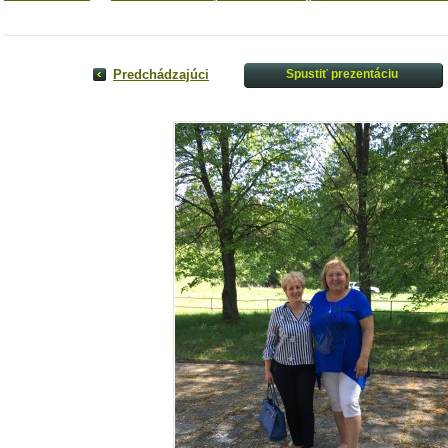
Predchádzajúci
Spustiť prezentáciu