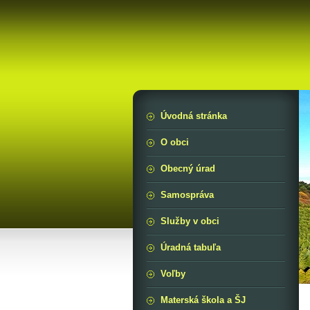
Úvodná stránka
O obci
Obecný úrad
Samospráva
Služby v obci
Úradná tabuľa
Voľby
Materská škola a ŠJ