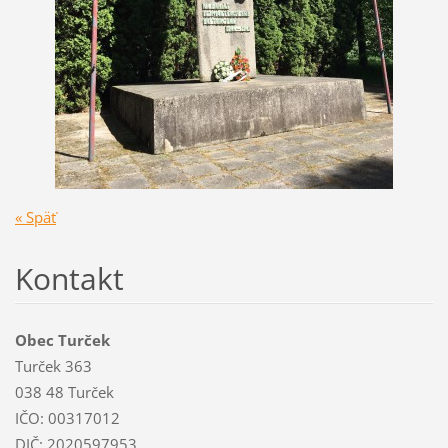
« Späť
Kontakt
Obec Turček
Turček 363
038 48 Turček
IČO: 00317012
DIČ: 2020597953