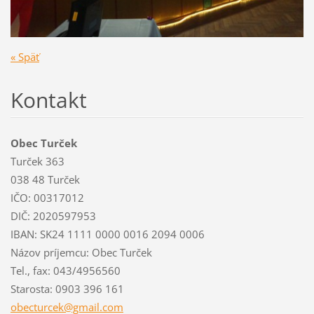
« Späť
Kontakt
Obec Turček
Turček 363
038 48 Turček
IČO: 00317012
DIČ: 2020597953
IBAN: SK24 1111 0000 0016 2094 0006
Názov príjemcu: Obec Turček
Tel., fax: 043/4956560
Starosta: 0903 396 161
obecturc
ek@gmail
.com