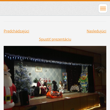
Predchádzajúci
Nasledujúci
Spustiť prezentáciu