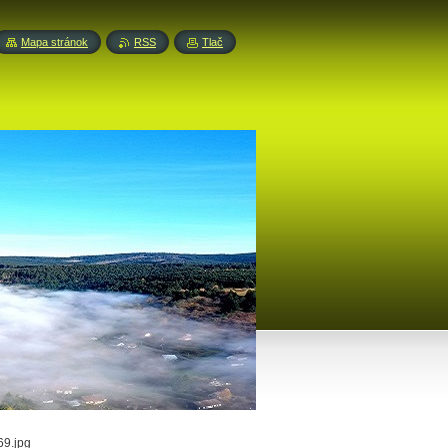
Mapa stránok
RSS
Tlač
69.jpg