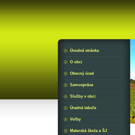
Úvodná stránka
O obci
Obecný úrad
Samospráva
Služby v obci
Úradná tabuľa
Voľby
Materská škola a ŠJ