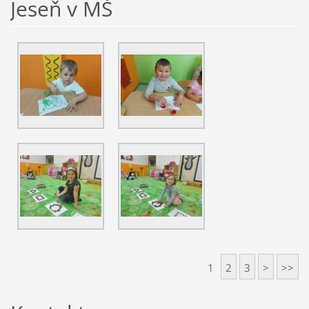
Jeseň v MŠ
1
2
3
>
>>