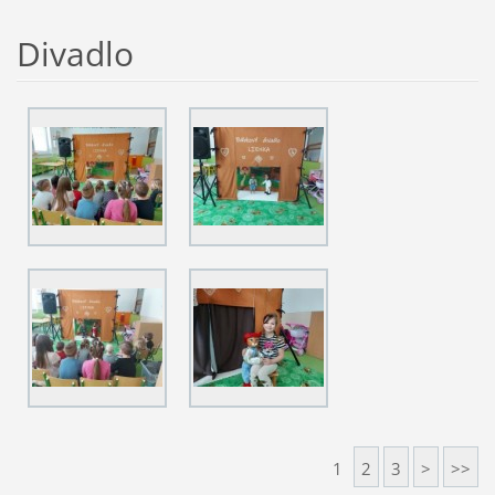
Divadlo
1
2
3
>
>>