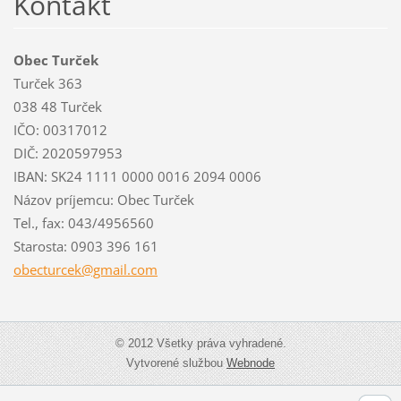
Kontakt
Obec Turček
Turček 363
038 48 Turček
IČO: 00317012
DIČ: 2020597953
IBAN: SK24 1111 0000 0016 2094 0006
Názov príjemcu: Obec Turček
Tel., fax: 043/4956560
Starosta: 0903 396 161
obecturc
ek@gmail
.com
© 2012 Všetky práva vyhradené.
Vytvorené službou
Webnode