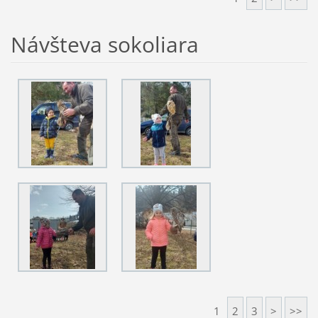
Návšteva sokoliara
1
2
3
>
>>