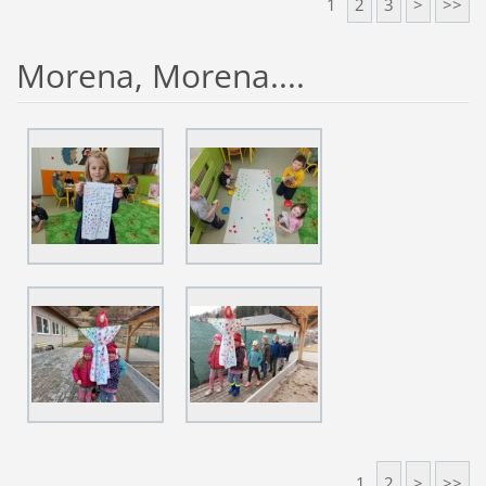
1
2
3
>
>>
Morena, Morena....
1
2
>
>>