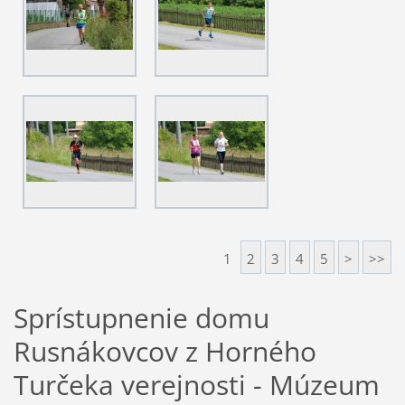
1
2
3
4
5
>
>>
Sprístupnenie domu
Rusnákovcov z Horného
Turčeka verejnosti - Múzeum