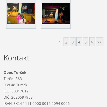
1
2
3
4
5
>
>>
Kontakt
Obec Turček
Turček 363
038 48 Turček
IČO: 00317012
DIČ: 2020597953
IBAN: SK24 1111 0000 0016 2094 0006