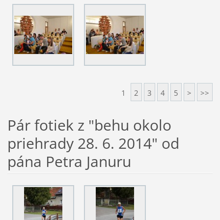
1
2
3
4
5
>
>>
Pár fotiek z "behu okolo
priehrady 28. 6. 2014" od
pána Petra Januru