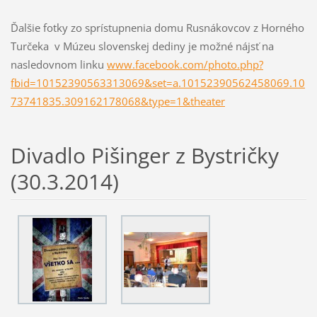
Ďalšie fotky zo sprístupnenia domu Rusnákovcov z Horného
Turčeka v Múzeu slovenskej dediny je možné nájsť na
nasledovnom linku
www.facebook.com/photo.php?
fbid=10152390563313069&set=a.10152390562458069.10
73741835.309162178068&type=1&theater
Divadlo Pišinger z Bystričky
(30.3.2014)