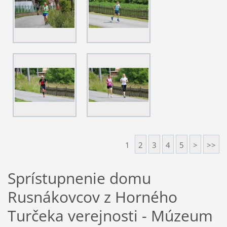
1
2
3
4
5
>
>>
Sprístupnenie domu
Rusnákovcov z Horného
Turčeka verejnosti - Múzeum