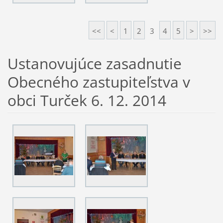
<<
<
1
2
3
4
5
>
>>
Ustanovujúce zasadnutie
Obecného zastupiteľstva v
obci Turček 6. 12. 2014