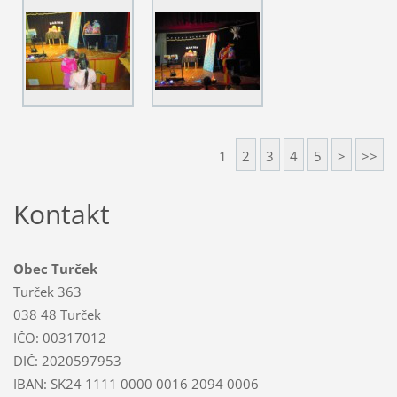
1
2
3
4
5
>
>>
Kontakt
Obec Turček
Turček 363
038 48 Turček
IČO: 00317012
DIČ: 2020597953
IBAN: SK24 1111 0000 0016 2094 0006