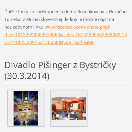
Ďalšie fotky zo sprístupnenia domu Rusnákovcov z Horného
Turčeka v Múzeu slovenskej dediny je možné nájsť na
nasledovnom linku
www.facebook.com/photo.php?
fbid=10152390563313069&set=a.10152390562458069.10
73741835.309162178068&type=1&theater
Divadlo Pišinger z Bystričky
(30.3.2014)