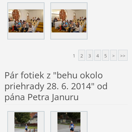
1
2
3
4
5
>
>>
Pár fotiek z "behu okolo
priehrady 28. 6. 2014" od
pána Petra Januru