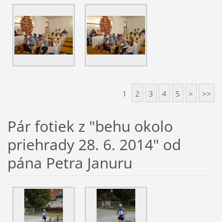
1
2
3
4
5
>
>>
Pár fotiek z "behu okolo
priehrady 28. 6. 2014" od
pána Petra Januru