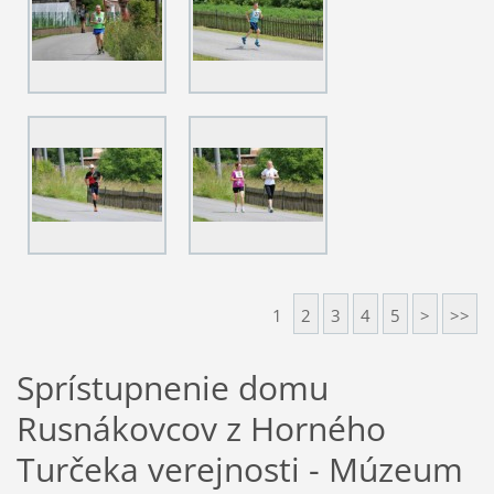
1
2
3
4
5
>
>>
Sprístupnenie domu
Rusnákovcov z Horného
Turčeka verejnosti - Múzeum