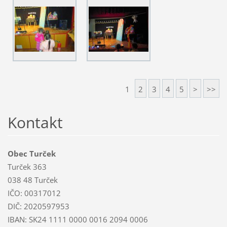
1
2
3
4
5
>
>>
Kontakt
Obec Turček
Turček 363
038 48 Turček
IČO: 00317012
DIČ: 2020597953
IBAN: SK24 1111 0000 0016 2094 0006