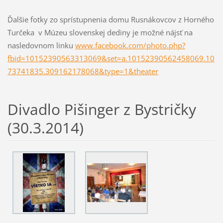
Ďalšie fotky zo sprístupnenia domu Rusnákovcov z Horného
Turčeka v Múzeu slovenskej dediny je možné nájsť na
nasledovnom linku
www.facebook.com/photo.php?
fbid=10152390563313069&set=a.10152390562458069.10
73741835.309162178068&type=1&theater
Divadlo Pišinger z Bystričky
(30.3.2014)