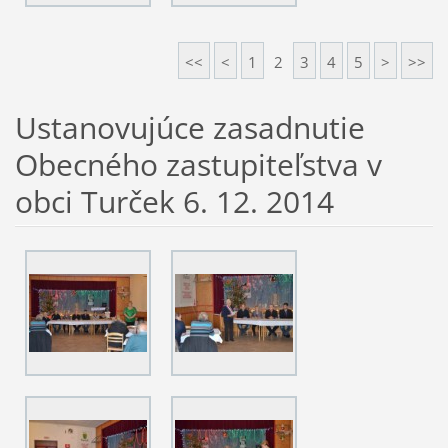
<<
<
1
2
3
4
5
>
>>
Ustanovujúce zasadnutie
Obecného zastupiteľstva v
obci Turček 6. 12. 2014