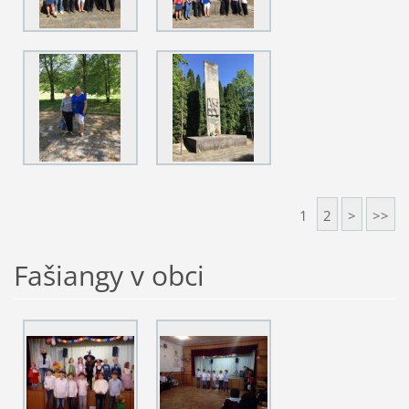
1
2
>
>>
Fašiangy v obci