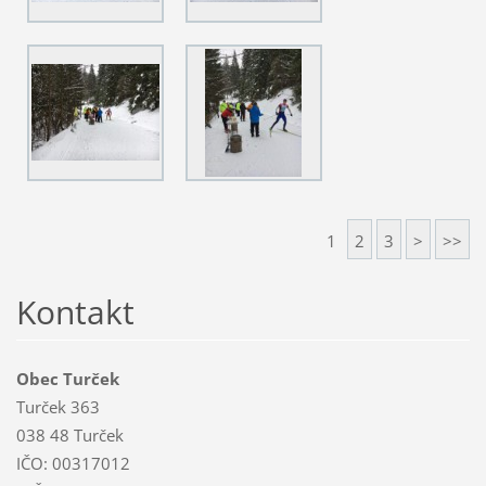
1
2
3
>
>>
Kontakt
Obec Turček
Turček 363
038 48 Turček
IČO: 00317012